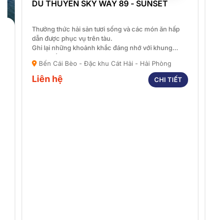
DU THUYỀN SKY WAY 89 - SUNSET
D
Thưởng thức hải sản tươi sống và các món ăn hấp
T
dẫn được phục vụ trên tàu.
d
Ghi lại những khoảnh khắc đáng nhớ với khung
G
cảnh biển tuyệt đẹp.
c
Bến Cái Bèo - Đặc khu Cát Hải - Hải Phòng
Một chuyến đi trong ngày hoàn hảo cho gia đình,
M
bạn bè và những người thân yêu.
b
Liên hệ
L
CHI TIẾT
t