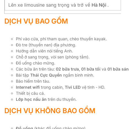
Lên xe limousine sang trọng và trở về
Hà Nội
.
DỊCH VỤ BAO GỒM
Phí vào cửa, phí tham quan, chèo thuyền kayak.
Đò tre (thuyền nan) địa phương.
Hướng dẫn viên nói tiếng Anh.
Chỗ ở sang trọng, vòi sen (phòng tắm).
Đồ uống chào mừng.
Các bữa ăn trên tàu:
02 bữa trưa, 01 bữa tối
và
01 bữa sá
Bài tập
Thái Cực Quyền
ngắm bình minh.
Bảo hiểm trên tàu.
Internet wifi
trong cabin,
Tivi LED
vệ tinh - HD.
Thiết bị câu cá.
Lớp học nấu ăn
trên du thuyền.
DỊCH VỤ KHÔNG BAO GỒM
Đồ uống
(khác đồ uống chào mừng).