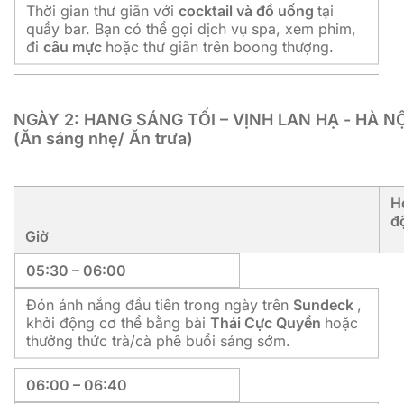
Thời gian thư giãn với
cocktail và đồ uống
tại
quầy bar. Bạn có thể gọi dịch vụ spa, xem phim,
đi
câu mực
hoặc thư giãn trên boong thượng.
NGÀY 2: HANG SÁNG TỐI – VỊNH LAN HẠ - HÀ NỘ
(Ăn sáng nhẹ/ Ăn trưa)
H
đ
Giờ
05:30 – 06:00
Đón ánh nắng đầu tiên trong ngày trên
Sundeck
,
khởi động cơ thể bằng bài
Thái Cực Quyền
hoặc
thưởng thức trà/cà phê buổi sáng sớm.
06:00 – 06:40