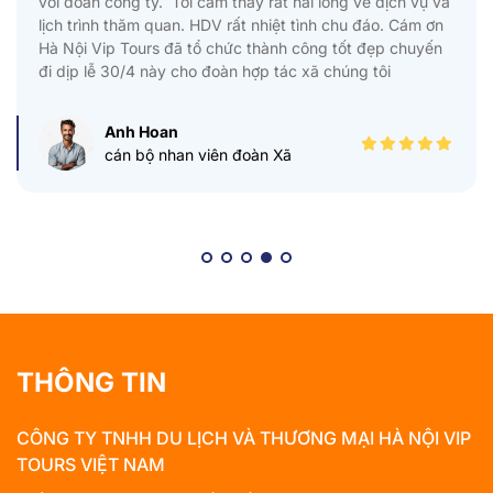
với đoàn công ty. Tôi cảm thấy rất hài lòng về dịch vụ và
lịch trình thăm quan. HDV rất nhiệt tình chu đáo. Cám ơn
Hà Nội Vip Tours đã tổ chức thành công tốt đẹp chuyến
đi dịp lễ 30/4 này cho đoàn hợp tác xã chúng tôi
Anh Hoan
cán bộ nhan viên đoàn Xã
THÔNG TIN
CÔNG TY TNHH DU LỊCH VÀ THƯƠNG MẠI HÀ NỘI VIP
TOURS VIỆT NAM