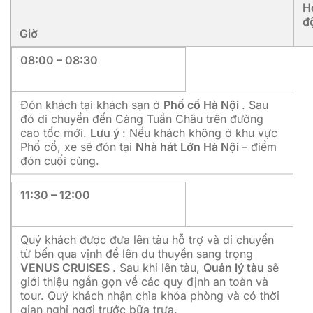
H
đ
Giờ
08:00 – 08:30
Đón khách tại khách sạn ở
Phố cổ Hà Nội
. Sau
đó di chuyển đến Cảng Tuần Châu trên đường
cao tốc mới.
Lưu ý
: Nếu khách không ở khu vực
Phố cổ, xe sẽ đón tại
Nhà hát Lớn Hà Nội
– điểm
đón cuối cùng.
11:30 – 12:00
Quý khách được đưa lên tàu hỗ trợ và di chuyển
từ bến qua vịnh để lên du thuyền sang trọng
VENUS CRUISES
. Sau khi lên tàu,
Quản lý tàu
sẽ
giới thiệu ngắn gọn về các quy định an toàn và
tour. Quý khách nhận chìa khóa phòng và có thời
gian nghỉ ngơi trước bữa trưa.