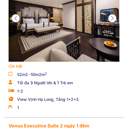
Chi tiết
2
52m2 -55m2m
Tối đa
3
Người lớn &
1
Trẻ em
1-2
View Vịnh Hạ Long, Tầng 1+2+3
1
Venus Executive Suite 2 ngày 1 đêm