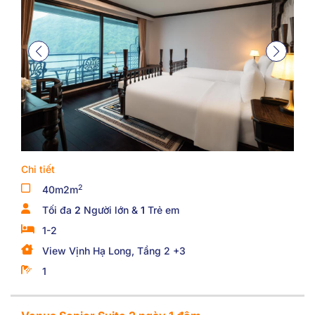
Chi tiết
2
40m2m
Tối đa
2
Người lớn &
1
Trẻ em
1-2
View Vịnh Hạ Long, Tầng 2 +3
1