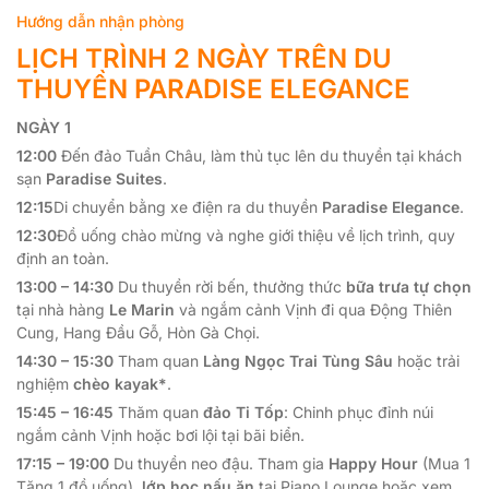
Hướng dẫn nhận phòng
LỊCH TRÌNH 2 NGÀY TRÊN DU
THUYỀN PARADISE ELEGANCE
NGÀY 1
12:00
Đến đảo Tuần Châu, làm thủ tục lên du thuyền tại khách
sạn
Paradise Suites
.
12:15
Di chuyển bằng xe điện ra du thuyền
Paradise Elegance
.
12:30
Đồ uống chào mừng và nghe giới thiệu về lịch trình, quy
định an toàn.
13:00 – 14:30
Du thuyền rời bến, thưởng thức
bữa trưa tự chọn
tại nhà hàng
Le Marin
và ngắm cảnh Vịnh đi qua Động Thiên
Cung, Hang Đầu Gỗ, Hòn Gà Chọi.
14:30 – 15:30
Tham quan
Làng Ngọc Trai Tùng Sâu
hoặc trải
nghiệm
chèo kayak*
.
15:45 – 16:45
Thăm quan
đảo Ti Tốp
: Chinh phục đỉnh núi
ngắm cảnh Vịnh hoặc bơi lội tại bãi biển.
17:15 – 19:00
Du thuyền neo đậu. Tham gia
Happy Hour
(Mua 1
Tặng 1 đồ uống),
lớp học nấu ăn
tại Piano Lounge hoặc xem