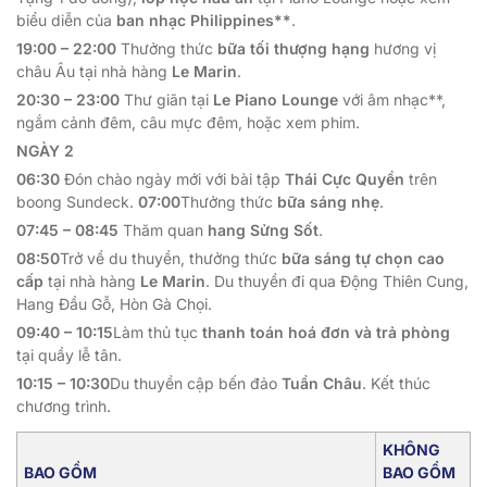
biểu diễn của
ban nhạc Philippines**
.
19:00 – 22:00
Thưởng thức
bữa tối thượng hạng
hương vị
châu Âu tại nhà hàng
Le Marin
.
20:30 – 23:00
Thư giãn tại
Le Piano Lounge
với âm nhạc**,
ngắm cảnh đêm, câu mực đêm, hoặc xem phim.
NGÀY 2
06:30
Đón chào ngày mới với bài tập
Thái Cực Quyền
trên
boong Sundeck.
07:00
Thưởng thức
bữa sáng nhẹ
.
07:45 – 08:45
Thăm quan
hang Sửng Sốt
.
08:50
Trở về du thuyền, thưởng thức
bữa sáng tự chọn cao
cấp
tại nhà hàng
Le Marin
. Du thuyền đi qua Động Thiên Cung,
Hang Đầu Gỗ, Hòn Gà Chọi.
09:40 – 10:15
Làm thủ tục
thanh toán hoá đơn và trả phòng
tại quầy lễ tân.
10:15 – 10:30
Du thuyền cập bến đảo
Tuần Châu
. Kết thúc
chương trình.
KHÔNG
BAO GỒM
BAO GỒM