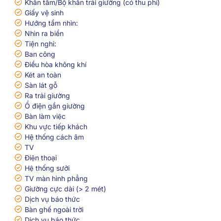
Khăn tắm/Bộ khăn trải giường (có thu phí)
Giấy vệ sinh
Hướng tầm nhìn:
Nhìn ra biển
Tiện nghi:
Ban công
Điều hòa không khí
Két an toàn
Sàn lát gỗ
Ra trải giường
Ổ điện gần giường
Bàn làm việc
Khu vực tiếp khách
Hệ thống cách âm
TV
Điện thoại
Hệ thống sưởi
TV màn hình phẳng
Giường cực dài (> 2 mét)
Dịch vụ báo thức
Bàn ghế ngoài trời
Dịch vụ báo thức