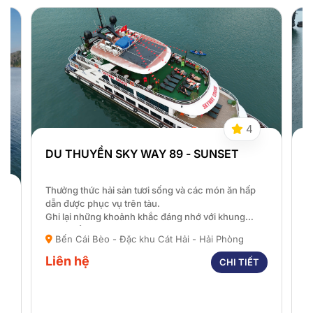
4
DU THUYỀN SKY WAY 89 - SUNSET
D
Thưởng thức hải sản tươi sống và các món ăn hấp
T
dẫn được phục vụ trên tàu.
d
Ghi lại những khoảnh khắc đáng nhớ với khung
G
cảnh biển tuyệt đẹp.
c
Bến Cái Bèo - Đặc khu Cát Hải - Hải Phòng
Một chuyến đi trong ngày hoàn hảo cho gia đình,
M
bạn bè và những người thân yêu.
b
Liên hệ
L
CHI TIẾT
t