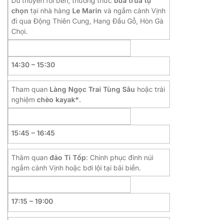
Du thuyền rời bến, thưởng thức
bữa trưa tự
chọn
tại nhà hàng
Le Marin
và ngắm cảnh Vịnh
đi qua Động Thiên Cung, Hang Đầu Gỗ, Hòn Gà
Chọi.
14:30 – 15:30
Tham quan
Làng Ngọc Trai Tùng Sâu
hoặc trải
nghiệm
chèo kayak*
.
15:45 – 16:45
Thăm quan
đảo Ti Tốp
: Chinh phục đỉnh núi
ngắm cảnh Vịnh hoặc bơi lội tại bãi biển.
17:15 – 19:00