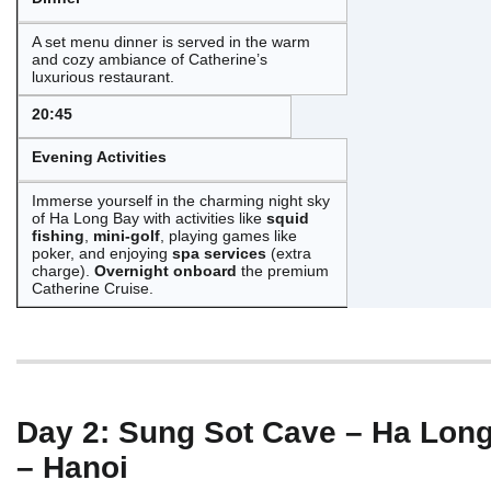
A set menu dinner is served in the warm
and cozy ambiance of Catherine’s
luxurious restaurant.
20:45
Evening Activities
Immerse yourself in the charming night sky
of Ha Long Bay with activities like
squid
fishing
,
mini-golf
, playing games like
poker, and enjoying
spa services
(extra
charge).
Overnight onboard
the premium
Catherine Cruise.
Day 2: Sung Sot Cave – Ha Lon
– Hanoi