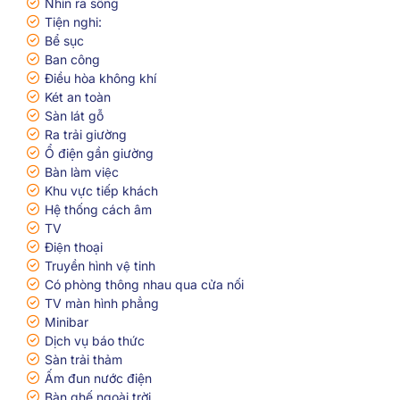
Nhìn ra sông
Tiện nghi:
Bể sục
Ban công
Điều hòa không khí
Két an toàn
Sàn lát gỗ
Ra trải giường
Ổ điện gần giường
Bàn làm việc
Khu vực tiếp khách
Hệ thống cách âm
TV
Điện thoại
Truyền hình vệ tinh
Có phòng thông nhau qua cửa nối
TV màn hình phẳng
Minibar
Dịch vụ báo thức
Sàn trải thảm
Ấm đun nước điện
Bàn ghế ngoài trời