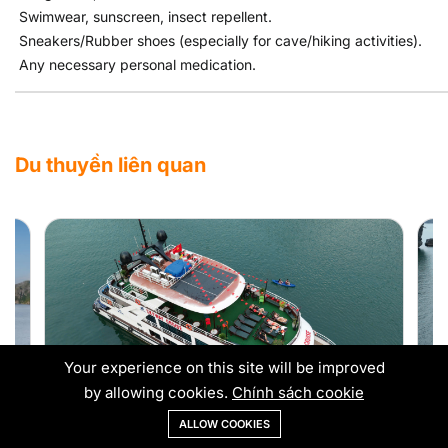
Swimwear, sunscreen, insect repellent.
Sneakers/Rubber shoes (especially for cave/hiking activities).
Any necessary personal medication.
Du thuyền liên quan
Xem tất cả
Your experience on this site will be improved
4
by allowing cookies.
Chính sách cookie
ALLOW COOKIES
DU THUYỀN SKY WAY 89 - SUNSET
D