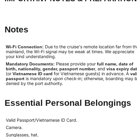
Notes
Due to the cruise's remote location far from t
Wi-Fi Connection:
mainland, the Wi-Fi signal may be weak at times. We appreciate
your kind understanding.
Please provide your
Mandatory Documents:
full name, date of
, and
birth, nationality, gender, passport number
visa expiry da
(or
for Vietnamese guests) in advance. A
Vietnamese ID card
val
is mandatory upon check-in; otherwise, boarding may 
passport
denied by the port authority.
Essential Personal Belongings
Valid Passport/Vietnamese ID Card.
Camera.
Sunglasses, hat.