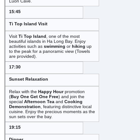
Luon Cave.
15:45
Ti Top Island Visit
Visit
Ti Top Island
, one of the most
beautiful islands in Ha Long Bay. Enjoy
activities such as
swimming
or
hiking
up
to the peak for a panoramic view (Towels
are provided).
17:30
Sunset Relaxation
Relax with the
Happy Hour
promotion
(
Buy One Get One Free
) and join the
special
Afternoon Tea
and
Cooking
Demonstration
, featuring distinctive local
cuisine. Enjoy the precious moments as the
sun sets over the bay.
19:15
Dinner