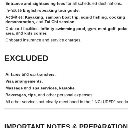
for all scheduled destinations.
Entrance and sightseeing fees
In-house
.
English-speaking tour guide
Activities:
,
,
,
Kayaking
sampan boat trip
squid fishing
cooking
, and
.
demonstration
Tai Chi session
Onboard facilities:
,
,
,
Infinity swimming pool
gym
mini-golf
poke
, and
.
area
kids corner
Onboard insurance and service charges.
EXCLUDED
and
.
Airfares
car transfers
.
Visa arrangements
and
,
.
Massage
spa services
karaoke
,
, and other personal expenses.
Beverages
tips
All other services not clearly mentioned in the "INCLUDED" sectio
IMPORTANT NOTES & PREPARATION