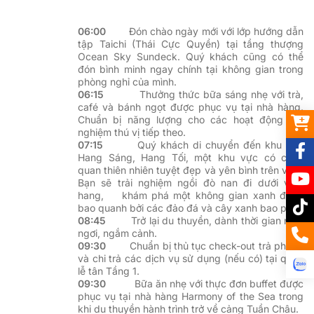
06:00
Đón chào ngày mới với lớp hướng dẫn
tập Taichi (Thái Cực Quyền) tại tầng thượng
Ocean Sky Sundeck. Quý khách cũng có thể
đón bình minh ngay chính tại không gian trong
phòng nghỉ của mình.
06:15
Thưởng thức bữa sáng nhẹ với trà,
café và bánh ngọt được phục vụ tại nhà hàng.
Chuẩn bị năng lượng cho các hoạt động trải
nghiệm thú vị tiếp theo.
07:15
Quý khách di chuyển đến khu vực
Hang Sáng, Hang Tối, một khu vực có cảnh
quan thiên nhiên tuyệt đẹp và yên bình trên vịnh.
Bạn sẽ trải nghiệm ngồi đò nan đi dưới vòm
hang,
khám phá một không gian xanh được
bao quanh bởi các đảo đá và cây xanh bao phủ.
08:45
Trở lại du thuyền, dành thời gian nghỉ
ngơi, ngắm cảnh.
09:30
Chuẩn bị thủ tục check-out trả phòng
và chi trả các dịch vụ sử dụng (nếu có) tại quẫy
lễ tân Tầng 1.
09:30
Bữa ăn nhẹ với thực đơn buffet được
phục vụ tại nhà hàng Harmony of the Sea trong
khi du thuyền hành trình trở về cảng Tuần Châu.