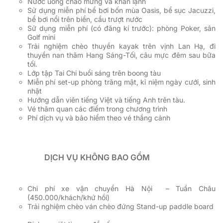
Nước uống chào mừng và khăn lạnh
Sử dụng miễn phí bể bơi bốn mùa Oasis, bể sục Jacuzzi,
bể bơi nổi trên biển, cầu trượt nước
Sử dụng miễn phí (có đăng kí trước): phòng Poker, sân
Golf mini
Trải nghiệm chèo thuyền kayak trên vịnh Lan Hạ, đi
thuyền nan thăm Hang Sáng-Tối, câu mực đêm sau bữa
tối.
Lớp tập Tai Chi buổi sáng trên boong tàu
Miễn phí set-up phòng trăng mật, kỉ niệm ngày cưới, sinh
nhật
Hướng dẫn viên tiếng Việt và tiếng Anh trên tàu.
Vé thăm quan các điểm trong chương trình
Phí dịch vụ và bảo hiểm theo vé thắng cảnh
DỊCH VỤ KHÔNG BAO GỒM
Chi phí xe vận chuyển Hà Nội
–
Tuần Châu
(450.000/khách/khứ hồi)
Trải nghiệm chèo ván chèo đứng Stand-up paddle board