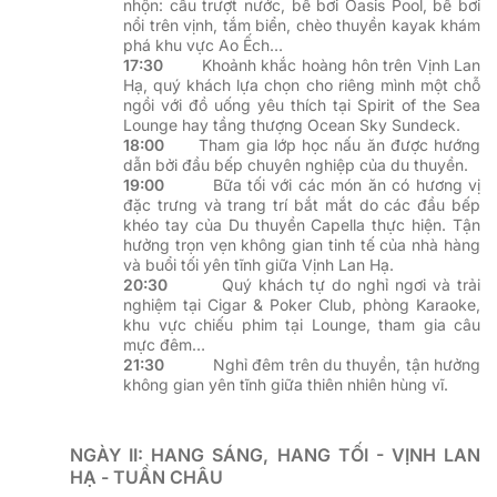
nhộn: cầu trượt nước, bể bơi Oasis Pool, bể bơi
nổi trên vịnh, tắm biển, chèo thuyền kayak khám
phá khu vực Ao Ếch…
17:30
Khoảnh khắc hoàng hôn trên Vịnh Lan
Hạ, quý khách lựa chọn cho riêng mình một chỗ
ngồi với đồ uống yêu thích tại Spirit of the Sea
Lounge hay tầng thượng Ocean Sky Sundeck.
18:00
Tham gia lớp học nấu ăn được hướng
dẫn bởi đầu bếp chuyên nghiệp của du thuyền.
19:00
Bữa tối với các món ăn có hương vị
đặc trưng và trang trí bắt mắt do các đầu bếp
khéo tay của Du thuyền Capella thực hiện. Tận
hưởng trọn vẹn không gian tinh tế của nhà hàng
và buổi tối yên tĩnh giữa Vịnh Lan Hạ.
20:30
Quý khách tự do nghỉ ngơi và trải
nghiệm tại Cigar & Poker Club, phòng Karaoke,
khu vực chiếu phim tại Lounge, tham gia câu
mực đêm…
21:30
Nghỉ đêm trên du thuyền, tận hưởng
không gian yên tĩnh giữa thiên nhiên hùng vĩ.
NGÀY II: HANG SÁNG, HANG TỐI - VỊNH LAN
HẠ - TUẦN CHÂU