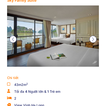
Sky Family Suite
Chi tiết
2
43m2m
Tối đa
4
Người lớn &
1
Trẻ em
2
View Vịnh Hạ Long