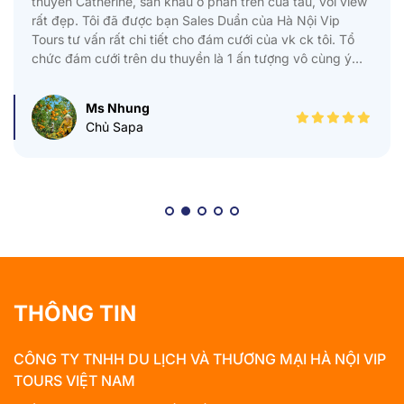
trải nghiệm vượt mọi mong đợi. Đặc biệt là bạn Thanh
nhân viên Sales hà Nội Vip Tours tư vấn rất chu đáo, tỷ
mỉ. Tôi rất hài lòng về dịch vụ và giá cả. Lần sau chắc
chắn tôi sẽ tiếp tục ủng hộ Hà Nội vip Tours.
Anh Mr Bông
Nhân viên - Vietcombank
THÔNG TIN
CÔNG TY TNHH DU LỊCH VÀ THƯƠNG MẠI HÀ NỘI VIP
TOURS VIỆT NAM