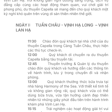
vịnh Lan Hạ. Với không gian nghỉ dưỡng sang trọng, dịch vụ
đẳng cấp cùng các hoạt động tham quan, vui chơi giải trí
phong phú, du thuyền Capella sẽ mang đến cho quý khách một
kỳ nghỉ khó quên trên vùng di sản thiên nhiên thế giới.
NGÀY I:
TUẦN CHÂU - VỊNH HẠ LONG
–
VỊNH
LAN HẠ
11:30
Chào đón quý khách tại nhà chờ của du
thuyền Capella trong Cảng Tuần Châu, thực hiện
các thủ tục check-in.
12:00
Quý khách di chuyển ra du thuyền
Capella bằng tàu truyền tải.
12:45
Thuyền trưởng & Quản lý du thuyền
chào đón quý khách và hướng dẫn các thông tin
về hành trình, lưu ý trong chuyến đi và nhận
phòng.
13:00
Quý khách thưởng thức bữa trưa tại
nhà hàng Harmony of the Sea. Với thiết kế tinh tế
và không gian rộng rãi, quý khách vừa có thể
dùng bữa trưa, vừa tận hưởng cảnh đẹp thiên
nhiên từ những giây phút đầu tiên trên hành trình
khám phá Vịnh Lan Hạ.
15:15
Trải nghiệm các hoạt động giải trí vui