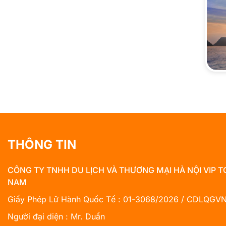
THÔNG TIN
CÔNG TY TNHH DU LỊCH VÀ THƯƠNG MẠI HÀ NỘI VIP T
NAM
Giấy Phép Lữ Hành Quốc Tế : 01-3068/2026 / CDLQGV
Người đại diện : Mr. Duẩn