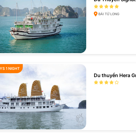
BÁI TỬ LONG
YS 1 NIGHT
Du thuyền Hera G