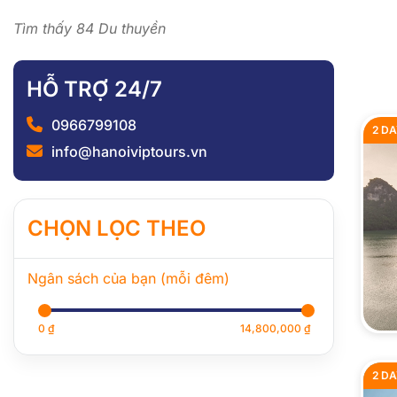
Tìm thấy 84 Du thuyền
HỖ TRỢ 24/7
0966799108
2 DA
info@hanoiviptours.vn
CHỌN LỌC THEO
Ngân sách của bạn (mỗi đêm)
0 ₫
14,800,000 ₫
2 DA