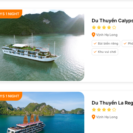
YS 1 NIGHT
Du Thuyền Calyps
Vịnh Hạ Long
Bải biển riêng
Phò
Khu vui chơi
YS 1 NIGHT
Du Thuyền La Reg
Vịnh Hạ Long