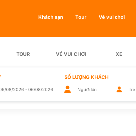
Khách sạn
Tour
Vé vui chơi
TOUR
VÉ VUI CHƠI
XE
Y
SỐ LƯỢNG KHÁCH
TRẺ EM