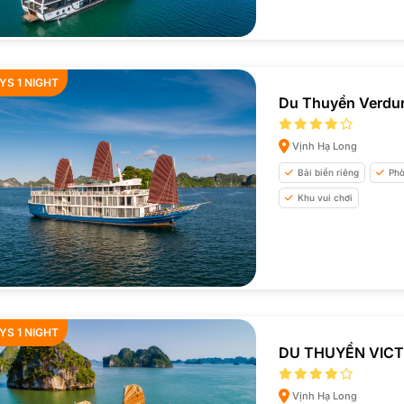
YS 1 NIGHT
Du Thuyền Verdur
Vịnh Hạ Long
Bải biển riêng
Phò
Khu vui chơi
YS 1 NIGHT
DU THUYỀN VICT
Vịnh Hạ Long