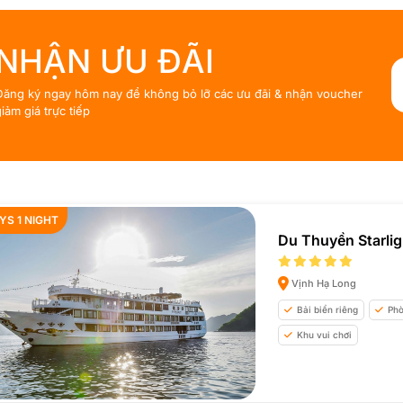
NHẬN ƯU ĐÃI
Đăng ký ngay hôm nay để không bỏ lỡ các ưu đãi & nhận voucher
iảm giá trực tiếp
YS 1 NIGHT
Du Thuyền Starlig
Vịnh Hạ Long
Bải biển riêng
Phò
Khu vui chơi