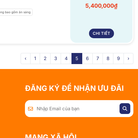
5,400,000₫
ng bao gồm ăn sáng
CHI TIẾT
‹
1
2
3
4
5
6
7
8
9
›
ĐĂNG KÝ ĐỂ NHẬN ƯU ĐÃI
MẠNG XÃ HỘI