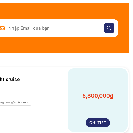
ht cruise
5,800,000₫
ng bao gồm ăn sáng
CHI TIẾT