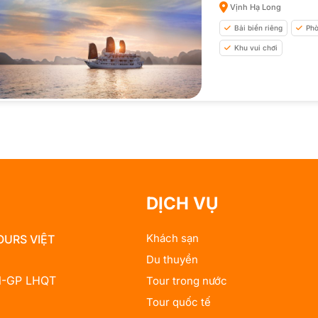
Vịnh Hạ Long
Bải biển riêng
Phò
Khu vui chơi
DỊCH VỤ
Khách sạn
OURS VIỆT
Du thuyền
N-GP LHQT
Tour trong nước
Tour quốc tế