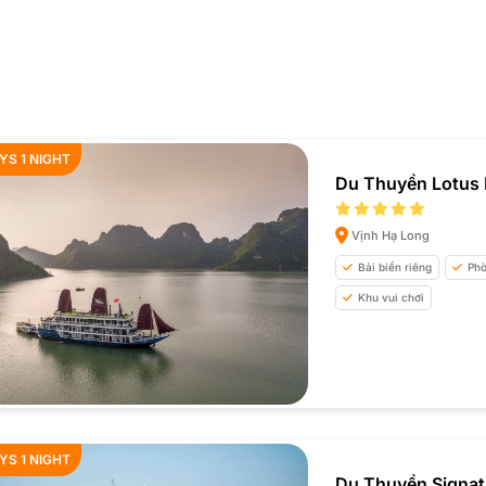
YS 1 NIGHT
Du Thuyền Lotus 
Vịnh Hạ Long
Bải biển riêng
Phò
Khu vui chơi
YS 1 NIGHT
Du Thuyền Signat