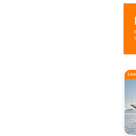
g
2 DA