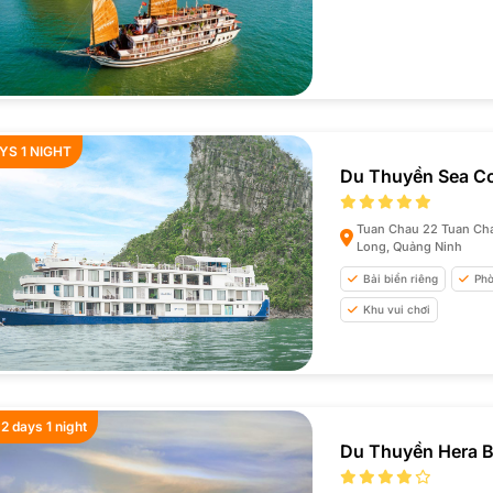
YS 1 NIGHT
Du Thuyền Sea Co
Tuan Chau 22 Tuan Chau
Long, Quảng Ninh
Bải biển riêng
Phò
Khu vui chơi
 2 days 1 night
Du Thuyền Hera B