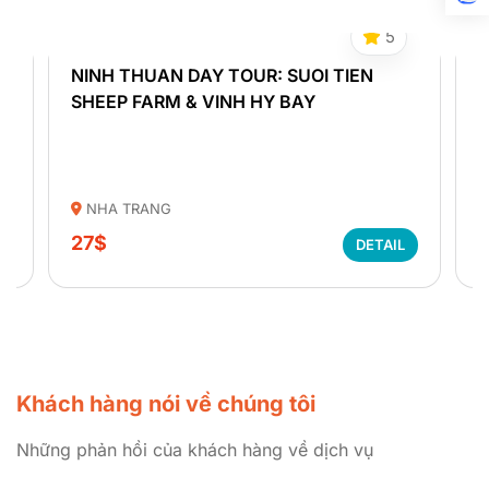
5
Y
NINH THUAN DAY TOUR: SUOI TIEN
N
SHEEP FARM & VINH HY BAY
D
T
e
a
b
NHA TRANG
d
T
a
27$
DETAIL
o
Khách hàng nói về chúng tôi
Những phản hồi của khách hàng về dịch vụ