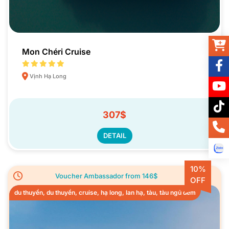
Mon Chéri Cruise
Vịnh Hạ Long
307$
DETAIL
10%
Voucher Ambassador from 146$
OFF
du thuyền, du thuyền, cruise, hạ long, lan hạ, tàu, tàu ngủ đêm