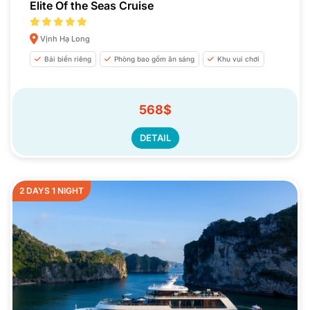
Elite Of the Seas Cruise
Vịnh Hạ Long
Bải biển riêng
Phòng bao gồm ăn sáng
Khu vui chơi
568$
DETAIL
2 DAYS 1 NIGHT