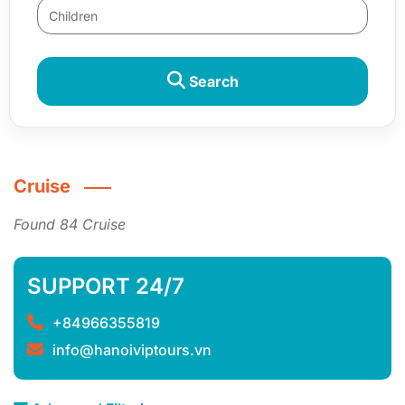
Search
Cruise
Found 84 Cruise
SUPPORT 24/7
+84966355819
info@hanoiviptours.vn