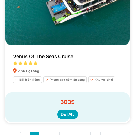
Venus Of The Seas Cruise
Vịnh Hạ Long
Bải biển riêng
Phòng bao gồm ăn sáng
Khu vui chơi
303$
DETAIL