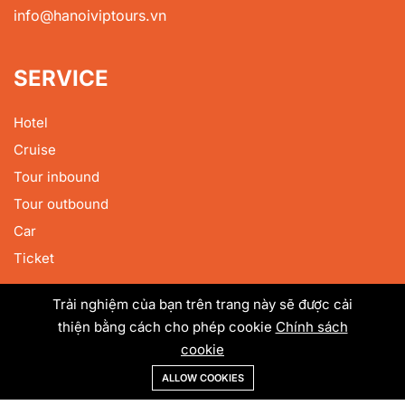
info@hanoiviptours.vn
SERVICE
Hotel
Cruise
Tour inbound
Tour outbound
Car
Ticket
Trải nghiệm của bạn trên trang này sẽ được cải
SIGN UP TO RECEIVE OFFERS
thiện bằng cách cho phép cookie
Chính sách
cookie
ALLOW COOKIES