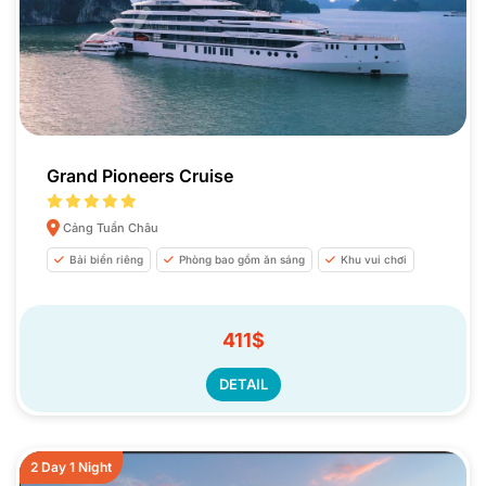
Grand Pioneers Cruise
Cảng Tuần Châu
Bải biển riêng
Phòng bao gồm ăn sáng
Khu vui chơi
411$
DETAIL
2 Day 1 Night