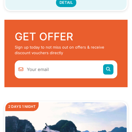
DETAIL
GET OFFER
Sign up today to not miss out on offers & receive
discount vouchers directly
2 DAYS 1 NIGHT