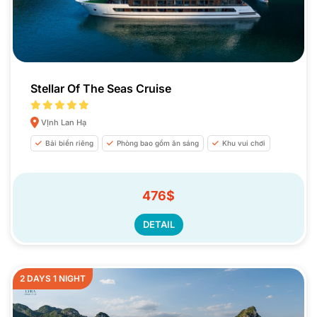
Stellar Of The Seas Cruise
VỊnh Lan Hạ
Bải biển riêng
Phòng bao gồm ăn sáng
Khu vui chơi
476$
DETAIL
2 DAYS 1 NIGHT