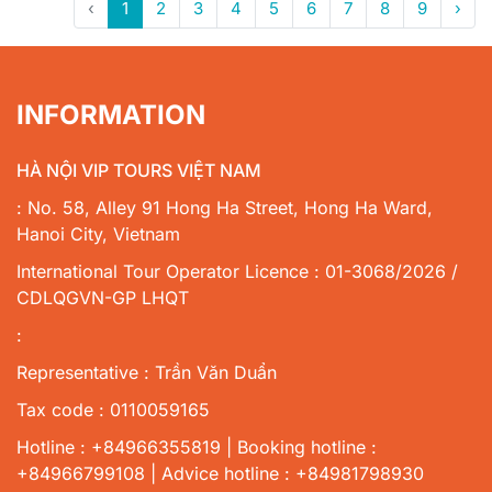
‹
1
2
3
4
5
6
7
8
9
›
INFORMATION
HÀ NỘI VIP TOURS VIỆT NAM
: No. 58, Alley 91 Hong Ha Street, Hong Ha Ward,
Hanoi City, Vietnam
International Tour Operator Licence : 01-3068/2026 /
CDLQGVN-GP LHQT
:
Representative : Trần Văn Duẩn
Tax code : 0110059165
Hotline : +84966355819 | Booking hotline :
+84966799108 | Advice hotline : +84981798930